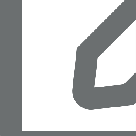
trương triển khai thực hiện
Home
News
dự án đầu tư xây dựng khu
đô thị thể thao Olympic
Chuyên Mục
Thư Viện
Hội đồng nhân dân thành phố quyết nghị
Tóm Tắt
Nội Dung
thông qua chủ trương triển khai thực hiện Dự
Vinhomes Olympic
Giới thiệu
án đầu tư xây dựng khu đô thị thể thao
Olympic
Liền kề Vinhomes khu A
Liền kề Vinhomes khu B
Liền kề Vinhomes khu C
Liền kề Vinhomes khu D
Xem thêm tờ trình 464
Sản Phẩm
Loading...
Quy Hoạch [Bản Đồ]
Nghị quyết 497
Mặt Bằng
Videos Tiến Độ
Pháp Lý
Quy Hoạch & Pháp Lý