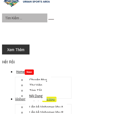
Xem Thêm
Hết Rồi
Home
News
Chuyên Mục
Thư Viện
Tóm Tắt
Nội Dung
Vinhomes Olympic
Giới thiệu
Liền kề Vinhomes khu A
Liền kề Vinhomes khu B