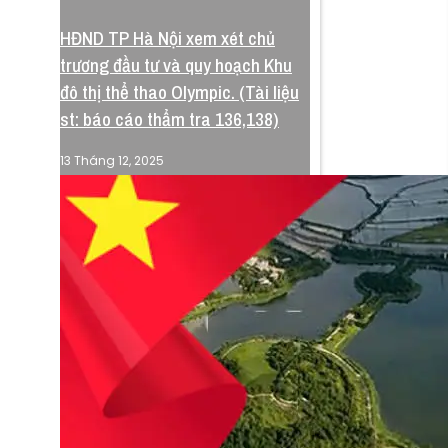
HĐND TP Hà Nội xem xét chủ
Quyết định 5244
trương đầu tư và quy hoạch Khu
đô thị thể thao Olympic. (Tài liệu
UBND phê chuẩn bổ sung
st: báo cáo thẩm tra 136,138)
danh mục, kế hoạch thực
hiện quyết định 4202 về điều
Về Chúng Tôi
13 Tháng 12, 2025
chỉnh quy hoạch chung
Bảo Mật
Miễn Trừ
Phê duyệt điều chỉnh, bổ sung danh mục, kế
#Blog
hoạch thực hiện các đồ án quy hoạch tại quyết
định 4202 về cụ thể hoá đồ án điều chỉnh quy
hoạch chung thu đô đến năm 2045 tầm nhìn
2065, tổ chức lập quy hoạch phân khu đô thị
thể thao Olympic - Phân khu đô thị thể thao
phía Nam trung tâm thành phố.
Xem QĐ 4202