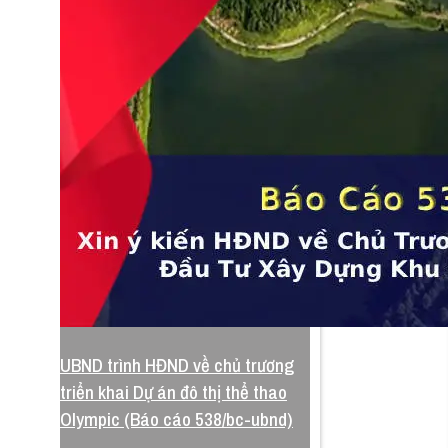
Xem QĐ 5244
Nghị Quyết 497
Hội đồng nhân dân thành phố
Hà Nội thông qua chủ trương
triển khai thực hiện dự án đầu
Home
News
tư xây dựng khu đô thị thể
Chuyên Mục
thao Olympic
Thư Viện
Tóm Tắt
Hội đồng nhân dân thành phố quyết nghị
Nội Dung
thông qua chủ trương triển khai thực hiện Dự
Vinhomes Olympic
Giới thiệu
án đầu tư xây dựng khu đô thị thể thao
Olympic
Liền kề Vinhomes khu A
Liền kề Vinhomes khu B
Liền kề Vinhomes khu C
Liền kề Vinhomes khu D
Xem thêm tờ trình 464
Sản Phẩm
Loading...
Quy Hoạch [Bản Đồ]
Mặt Bằng
UBND trình HĐND về chủ trương
Nghị quyết 497
Videos Tiến Độ
triển khai Dự án đô thị thể thao
Pháp Lý
Olympic (Báo cáo 538/bc-ubnd)