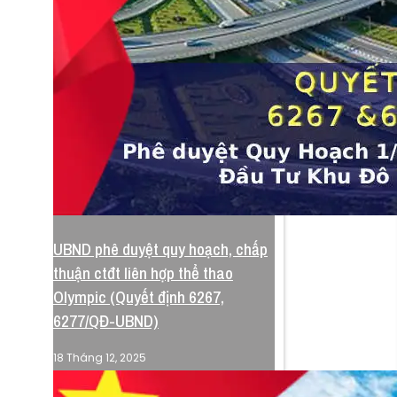
UBND phê duyệt quy hoạch, chấp
thuận ctđt liên hợp thể thao
Olympic (Quyết định 6267,
6277/QĐ-UBND)
18 Tháng 12, 2025