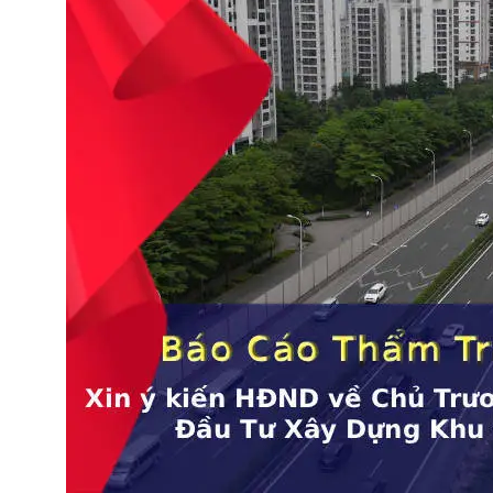
UBND trình HĐND về chủ trương triển khai Dự án đô th
thể thao Olympic (Báo cáo 538/bc-ubnd)
13 Tháng 12, 2025
Thông Báo 505
Kết luận tại cuộc họp về phát
triển TT Thể Thao, Liên Hợp
Thể Thao
Thống nhất chủ trương cho các địa phương
căn cứ quy hoạch và thực tiễn để đề xuất đầu
tư các trung tâm, khu liên hợp thể thao và
"làng Olympic" đẳng cấp quốc tế, đủ điều kiện
tổ chức ASIAD và Olympic.
Xem TB 505