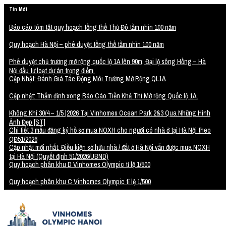
Tin Mới
Báo cáo tóm tắt quy hoạch tổng thể Thủ Đô tầm nhìn 100 năm
Quy hoạch Hà Nội – phê duyệt tổng thể tầm nhìn 100 năm
Phê duyệt chủ trương mở rộng quốc lộ 1A lên 90m, Đại lộ sông Hồng – Hà
Nội đầu tư loạt dự án trọng điểm.
Cập Nhật: Đánh Giá Tác Động Môi Trường Mở Rộng QL1A
Cập nhật: Thẩm định xong Báo Cáo Tiền Khả Thi Mở rộng Quốc lộ 1A.
Không Khí 30/4 – 1/5 |2026 Tại Vinhomes Ocean Park 2&3 Qua Những Hình
Ảnh Đẹp [ST]
Chi tiết 3 mẫu đăng ký hồ sơ mua NOXH cho người có nhà ở tại Hà Nội theo
QĐ51/2026
Cập nhật mới nhất: Điều kiện sở hữu nhà / đất ở Hà Nội vẫn được mua NOXH
tại Hà Nội (Quyết định 51/2026/UBND)
Quy hoạch phân khu D Vinhomes Olympic tỉ lệ 1/500
Quy hoạch phân khu C Vinhomes Olympic tỉ lệ 1/500