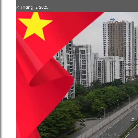
14 Tháng 12, 2025
UBND trình HĐND về chủ trương
triển khai Dự án đô thị thể thao
Olympic (Báo cáo 538/bc-ubnd)
13 Tháng 12, 2025
Thông Báo
505