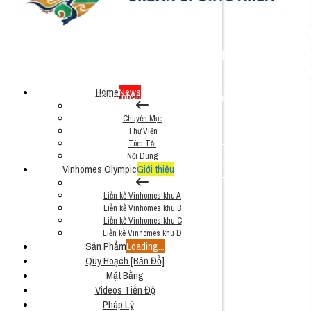
Nghị Q
UBND phê duyệt quy hoạch, chấp thuận ctđt liên hợp
thể thao Olympic (Quyết định 6267, 6277/QĐ-UBND)
Hội đồng nhân dân thành phố Hà N
thực hiện dự án đầu tư xây dự
18 Tháng 12, 2025
Home
News
Hội đồng nhân dân thành phố quyết nghị thông qua chủ 
thị thể t
Chuyên Mục
Thư Viện
Tóm Tắt
Nội Dung
Xem thêm tờ trình 464
Vinhomes Olympic
Giới thiệu
Liền kề Vinhomes khu A
Liền kề Vinhomes khu B
Liền kề Vinhomes khu C
Liền kề Vinhomes khu D
Sản Phẩm
Loading...
Quy Hoạch [Bản Đồ]
Mặt Bằng
Videos Tiến Độ
Pháp Lý