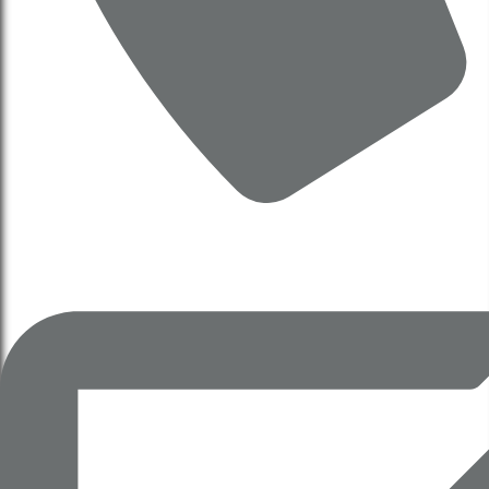
UBND phê chuẩn bổ sung
danh mục, kế hoạch thực
hiện quyết định 4202 về điều
Về Chúng Tôi
chỉnh quy hoạch chung
Bảo Mật
Miễn Trừ
Phê duyệt điều chỉnh, bổ sung danh mục, kế
#Blog
hoạch thực hiện các đồ án quy hoạch tại
quyết định 4202 về cụ thể hoá đồ án điều
chỉnh quy hoạch chung thu đô đến năm 2045
tầm nhìn 2065, tổ chức lập quy hoạch phân
khu đô thị thể thao Olympic - Phân khu đô
thị thể thao phía Nam trung tâm thành phố.
Xem QĐ 4202
Xem QĐ 5244
Nghị Quyết 497
Hội đồng nhân dân thành
phố Hà Nội thông qua chủ