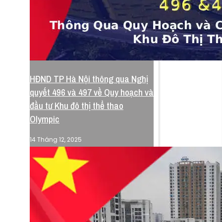
HĐND TP Hà Nội thông qua Nghị
quyết 496 và 497 về Quy hoạch và
đầu tư Khu đô thị thể thao
Olympic
14 Tháng 12, 2025