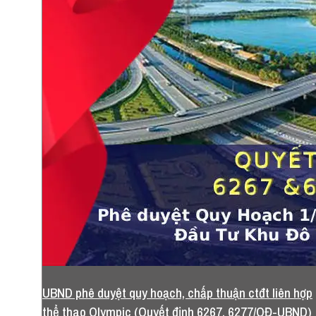
UBND phê duyệt quy hoạch, chấp thuận ctđt liên hợp
thể thao Olympic (Quyết định 6267, 6277/QĐ-UBND)