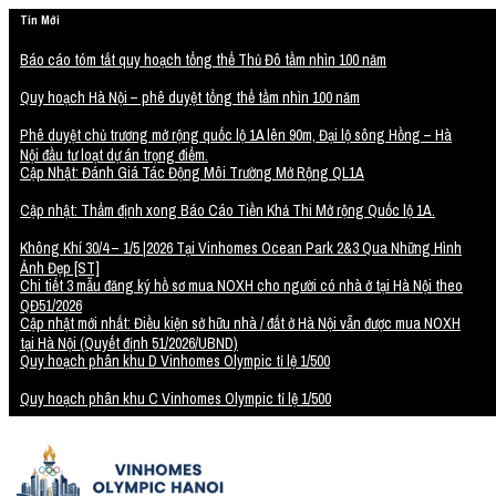
Tin Mới
Báo cáo tóm tắt quy hoạch tổng thể Thủ Đô tầm nhìn 100 năm
Quy hoạch Hà Nội – phê duyệt tổng thể tầm nhìn 100 năm
Phê duyệt chủ trương mở rộng quốc lộ 1A lên 90m, Đại lộ sông Hồng – Hà
Nội đầu tư loạt dự án trọng điểm.
Cập Nhật: Đánh Giá Tác Động Môi Trường Mở Rộng QL1A
Cập nhật: Thẩm định xong Báo Cáo Tiền Khả Thi Mở rộng Quốc lộ 1A.
Không Khí 30/4 – 1/5 |2026 Tại Vinhomes Ocean Park 2&3 Qua Những Hình
Ảnh Đẹp [ST]
Chi tiết 3 mẫu đăng ký hồ sơ mua NOXH cho người có nhà ở tại Hà Nội theo
QĐ51/2026
Cập nhật mới nhất: Điều kiện sở hữu nhà / đất ở Hà Nội vẫn được mua NOXH
tại Hà Nội (Quyết định 51/2026/UBND)
Quy hoạch phân khu D Vinhomes Olympic tỉ lệ 1/500
Quy hoạch phân khu C Vinhomes Olympic tỉ lệ 1/500