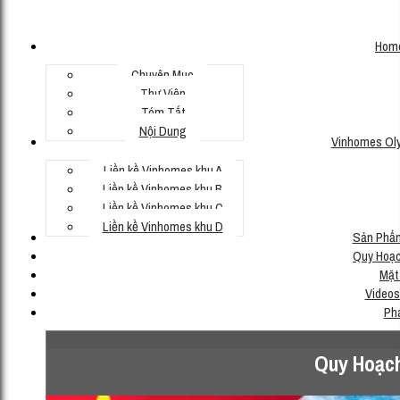
Hom
Chuyên Mục
Thư Viện
Tóm Tắt
Nội Dung
Vinhomes Ol
Liền kề Vinhomes khu A
Liền kề Vinhomes khu B
Liền kề Vinhomes khu C
Liền kề Vinhomes khu D
Sản Phẩ
Quy Hoạc
Mặt
Videos
Ph
Quy Hoạch