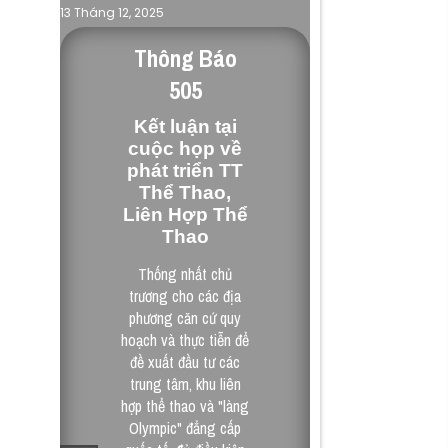
Quy Hoạch & Pháp Lý
13 Tháng 12, 2025
Thông Báo
505
Kết luận tại
cuộc họp về
phát triển TT
Thể Thao,
Liên Hợp Thể
Thao
Thống nhất chủ
trương cho các địa
phương căn cứ quy
hoạch và thực tiễn để
đề xuất đầu tư các
trung tâm, khu liên
hợp thể thao và "làng
Olympic" đẳng cấp