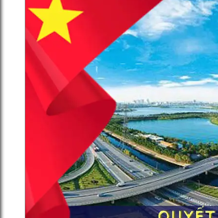
HĐND TP Hà Nội thông qua Nghị
quyết 496 và 497 về Quy hoạch và
đầu tư Khu đô thị thể thao
Olympic
14 Tháng 12, 2025