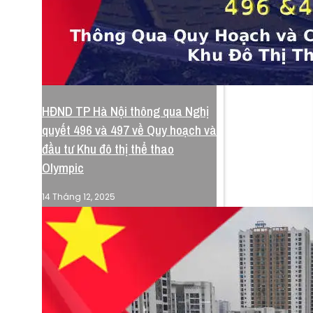
HĐND TP Hà Nội thông qua Nghị
quyết 496 và 497 về Quy hoạch và
đầu tư Khu đô thị thể thao
Olympic
14 Tháng 12, 2025