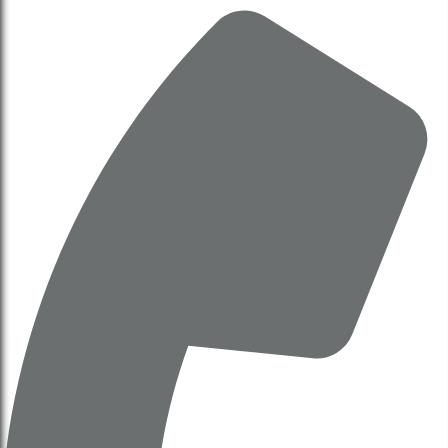
UBND trình HĐND về chủ trương triển khai Dự án đô
thị thể thao Olympic (Báo cáo 538/bc-ubnd)
13 Tháng 12, 2025