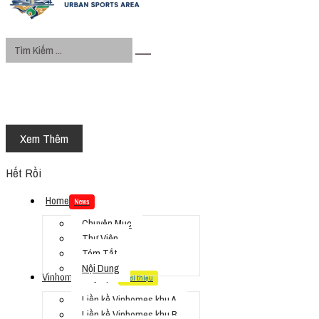
Xem Thêm
Hết Rồi
Home
News
Chuyên Mục
Thư Viện
Tóm Tắt
Nội Dung
Vinhomes Olympic
Giới thiệu
Liền kề Vinhomes khu A
Liền kề Vinhomes khu B