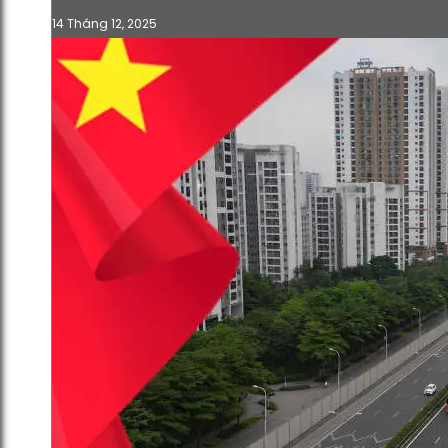
14 Tháng 12, 2025
UBND trình HĐND về chủ trương
triển khai Dự án đô thị thể thao
Olympic (Báo cáo 538/bc-ubnd)
13 Tháng 12, 2025
Thông Báo
505