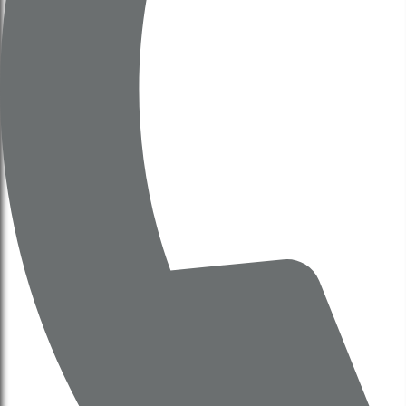
Thông Báo 505
Kết luận tại cuộc họp về phát
triển TT Thể Thao, Liên Hợp
Thể Thao
Thống nhất chủ trương cho các địa phương
căn cứ quy hoạch và thực tiễn để đề xuất đầu
tư các trung tâm, khu liên hợp thể thao và
"làng Olympic" đẳng cấp quốc tế, đủ điều kiện
tổ chức ASIAD và Olympic.
Xem TB 505
Quyết định 5244