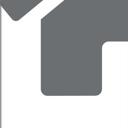
HĐND TP Hà Nội xem xét chủ trương đầu tư và quy
hoạch Khu đô thị thể thao Olympic. (Tài liệu st: báo
cáo thẩm tra 136,138)
13 Tháng 12, 2025