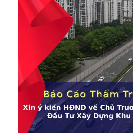
UBND trình HĐND về chủ trương triển khai Dự án đô th
thể thao Olympic (Báo cáo 538/bc-ubnd)
13 Tháng 12, 2025
Thông Báo 505
Kết luận tại cuộc họp về phát
triển TT Thể Thao, Liên Hợp
Thể Thao
Thống nhất chủ trương cho các địa phương
căn cứ quy hoạch và thực tiễn để đề xuất đầu
tư các trung tâm, khu liên hợp thể thao và
"làng Olympic" đẳng cấp quốc tế, đủ điều kiện
tổ chức ASIAD và Olympic.
Xem TB 505