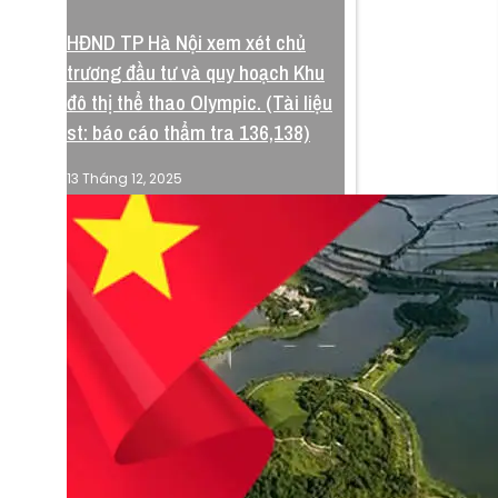
HĐND TP Hà Nội xem xét chủ
Quyết định 5244
trương đầu tư và quy hoạch Khu
đô thị thể thao Olympic. (Tài liệu
UBND phê chuẩn bổ sung
st: báo cáo thẩm tra 136,138)
danh mục, kế hoạch thực
hiện quyết định 4202 về điều
Về Chúng Tôi
13 Tháng 12, 2025
chỉnh quy hoạch chung
Bảo Mật
Miễn Trừ
Phê duyệt điều chỉnh, bổ sung danh mục, kế
#Blog
hoạch thực hiện các đồ án quy hoạch tại quyết
định 4202 về cụ thể hoá đồ án điều chỉnh quy
hoạch chung thu đô đến năm 2045 tầm nhìn
2065, tổ chức lập quy hoạch phân khu đô thị
thể thao Olympic - Phân khu đô thị thể thao
phía Nam trung tâm thành phố.
Xem QĐ 4202