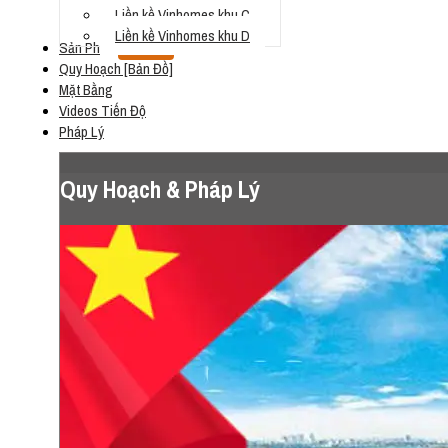
Liền kề Vinhomes khu C
Liền kề Vinhomes khu D
Sản Phẩm
Loading...
Quy Hoạch [Bản Đồ]
Mặt Bằng
Videos Tiến Độ
Pháp Lý
Quy Hoạch & Pháp Lý