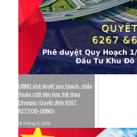
UBND phê duyệt quy hoạch, chấp
thuận ctđt liên hợp thể thao
Olympic (Quyết định 6267,
6277/QĐ-UBND)
18 Tháng 12, 2025