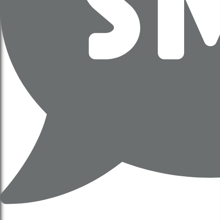
UBND phê duyệt quy hoạch, chấp
thuận ctđt liên hợp thể thao
Olympic (Quyết định 6267,
6277/QĐ-UBND)
18 Tháng 12, 2025