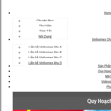
Hom
Chuyên Mục
Thư Viện
Tóm Tắt
Nội Dung
Vinhomes Ol
Liền kề Vinhomes khu A
Liền kề Vinhomes khu B
Liền kề Vinhomes khu C
Liền kề Vinhomes khu D
Sản Phẩ
Quy Hoạc
Mặt
Videos
Ph
Quy Hoạch