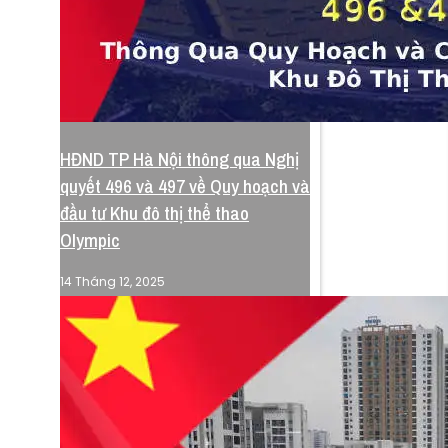
HĐND TP Hà Nội thông qua Nghị
quyết 496 và 497 về Quy hoạch và
đầu tư Khu đô thị thể thao
Olympic
14 Tháng 12, 2025