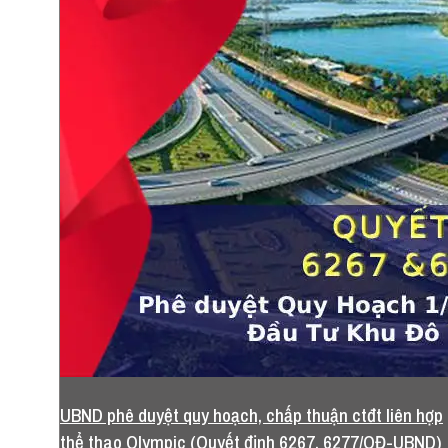
UBND phê duyệt quy hoạch, chấp thuận ctđt liên hợp
thể thao Olympic (Quyết định 6267, 6277/QĐ-UBND)