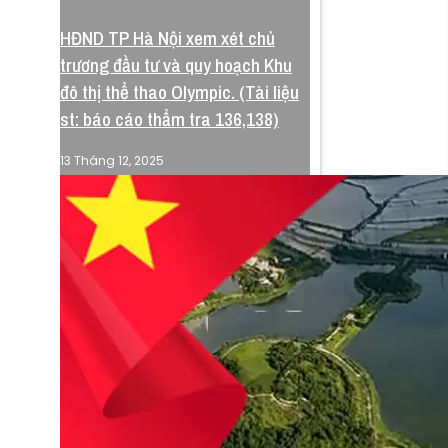
HĐND TP Hà Nội xem xét chủ
Quyết định 5244
trương đầu tư và quy hoạch Khu
đô thị thể thao Olympic. (Tài liệu
UBND phê chuẩn bổ sung
st: báo cáo thẩm tra 136,138)
danh mục, kế hoạch thực
hiện quyết định 4202 về điều
Về Chúng Tôi
13 Tháng 12, 2025
chỉnh quy hoạch chung
Bảo Mật
Miễn Trừ
Phê duyệt điều chỉnh, bổ sung danh mục, kế
#Blog
hoạch thực hiện các đồ án quy hoạch tại quyết
định 4202 về cụ thể hoá đồ án điều chỉnh quy
hoạch chung thu đô đến năm 2045 tầm nhìn
2065, tổ chức lập quy hoạch phân khu đô thị
thể thao Olympic - Phân khu đô thị thể thao
phía Nam trung tâm thành phố.
Xem QĐ 4202