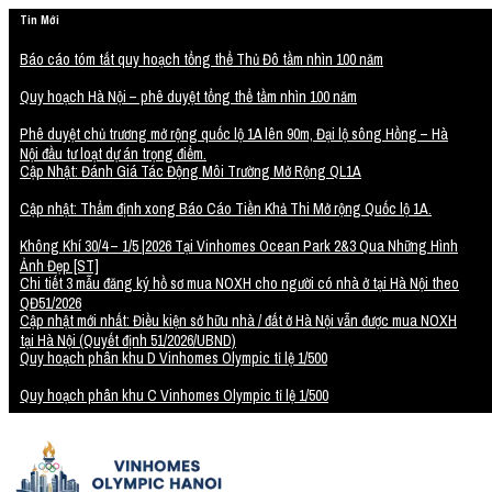
Tin Mới
Báo cáo tóm tắt quy hoạch tổng thể Thủ Đô tầm nhìn 100 năm
Quy hoạch Hà Nội – phê duyệt tổng thể tầm nhìn 100 năm
Phê duyệt chủ trương mở rộng quốc lộ 1A lên 90m, Đại lộ sông Hồng – Hà
Nội đầu tư loạt dự án trọng điểm.
Cập Nhật: Đánh Giá Tác Động Môi Trường Mở Rộng QL1A
Cập nhật: Thẩm định xong Báo Cáo Tiền Khả Thi Mở rộng Quốc lộ 1A.
Không Khí 30/4 – 1/5 |2026 Tại Vinhomes Ocean Park 2&3 Qua Những Hình
Ảnh Đẹp [ST]
Chi tiết 3 mẫu đăng ký hồ sơ mua NOXH cho người có nhà ở tại Hà Nội theo
QĐ51/2026
Cập nhật mới nhất: Điều kiện sở hữu nhà / đất ở Hà Nội vẫn được mua NOXH
tại Hà Nội (Quyết định 51/2026/UBND)
Quy hoạch phân khu D Vinhomes Olympic tỉ lệ 1/500
Quy hoạch phân khu C Vinhomes Olympic tỉ lệ 1/500