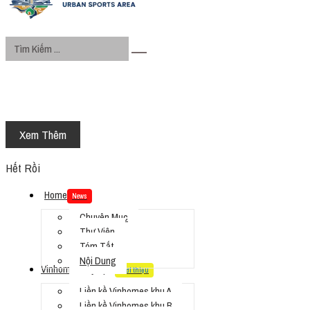
Xem Thêm
Hết Rồi
Home
News
Chuyên Mục
Thư Viện
Tóm Tắt
Nội Dung
Vinhomes Olympic
Giới thiệu
Liền kề Vinhomes khu A
Liền kề Vinhomes khu B