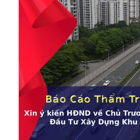
UBND trình HĐND về chủ trương triển khai Dự án đô th
thể thao Olympic (Báo cáo 538/bc-ubnd)
13 Tháng 12, 2025
Thông Báo 505
Kết luận tại cuộc họp về phát
triển TT Thể Thao, Liên Hợp
Thể Thao
Thống nhất chủ trương cho các địa phương
căn cứ quy hoạch và thực tiễn để đề xuất đầu
tư các trung tâm, khu liên hợp thể thao và
"làng Olympic" đẳng cấp quốc tế, đủ điều kiện
tổ chức ASIAD và Olympic.
Xem TB 505