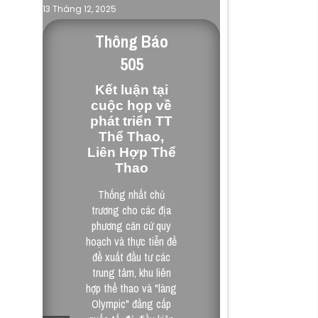
Quy Hoạch & Pháp Lý
13 Tháng 12, 2025
Thông Báo
505
Kết luận tại
cuộc họp về
phát triển TT
Thể Thao,
Liên Hợp Thể
Thao
Thống nhất chủ
trương cho các địa
phương căn cứ quy
hoạch và thực tiễn để
đề xuất đầu tư các
trung tâm, khu liên
hợp thể thao và "làng
Olympic" đẳng cấp