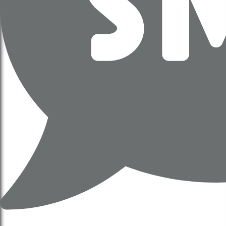
UBND phê duyệt quy hoạch, chấp
thuận ctđt liên hợp thể thao
Olympic (Quyết định 6267,
6277/QĐ-UBND)
18 Tháng 12, 2025