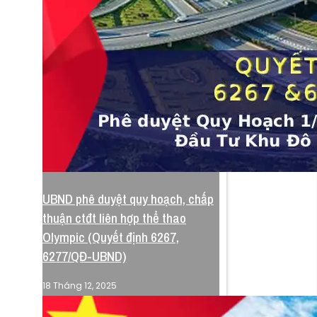
UBND phê duyệt quy hoạch, chấp
thuận ctđt liên hợp thể thao
Olympic (Quyết định 6267,
6277/QĐ-UBND)
18 Tháng 12, 2025