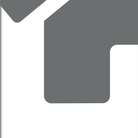
HĐND TP Hà Nội xem xét chủ trương đầu tư và quy
hoạch Khu đô thị thể thao Olympic. (Tài liệu st: báo
cáo thẩm tra 136,138)
13 Tháng 12, 2025