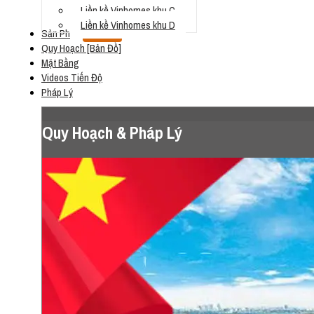
Liền kề Vinhomes khu C
Liền kề Vinhomes khu D
Sản Phẩm
Loading...
Quy Hoạch [Bản Đồ]
Mặt Bằng
Videos Tiến Độ
Pháp Lý
Quy Hoạch & Pháp Lý