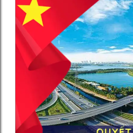
HĐND TP Hà Nội thông qua Nghị
quyết 496 và 497 về Quy hoạch và
đầu tư Khu đô thị thể thao
Olympic
14 Tháng 12, 2025