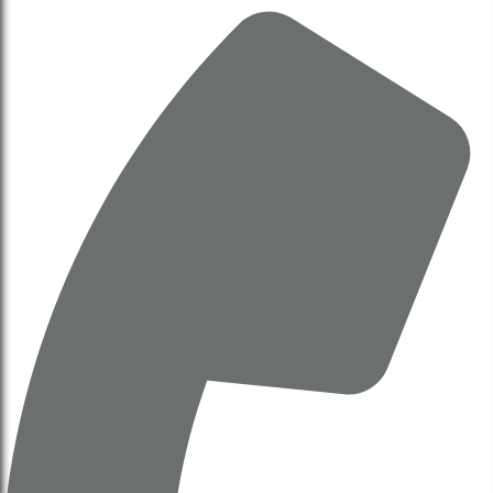
UBND trình HĐND về chủ trương triển khai Dự án đô
thị thể thao Olympic (Báo cáo 538/bc-ubnd)
13 Tháng 12, 2025