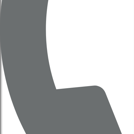
Thông Báo 505
Kết luận tại cuộc họp về phát
triển TT Thể Thao, Liên Hợp
Thể Thao
Thống nhất chủ trương cho các địa phương
căn cứ quy hoạch và thực tiễn để đề xuất đầu
tư các trung tâm, khu liên hợp thể thao và
"làng Olympic" đẳng cấp quốc tế, đủ điều kiện
tổ chức ASIAD và Olympic.
Xem TB 505
Quyết định 5244