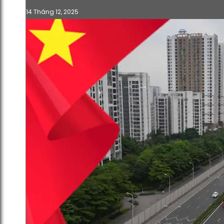
14 Tháng 12, 2025
UBND trình HĐND về chủ trương
triển khai Dự án đô thị thể thao
Olympic (Báo cáo 538/bc-ubnd)
13 Tháng 12, 2025
Thông Báo
505